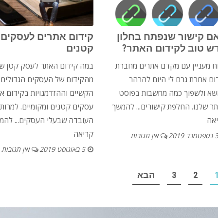
ם קישור שנפתח בחלון
קידום אתרים לעסקים
ש טוב לקידום האתר?
קטנים
וח מעניין עם מקדם אתרים מחברת
במה קידום האתר לעסק קטן שו
ום אחרת גרם לי היום להרהר
מהקידום של העסקים הגדולים?
שא ולשפוך כמה מחשבות בפוסט
הקשיים וההזדמנויות בקידום את
ר שלנו. החלפת קישורים...
להמשך
עסקים קטנים ומקומיים. למרות
אה
העובדה שבעלי העסקים...
להמ
קריאה
בספטמבר 2019
אין תגובות
5 באוגוסט 2019
אין תגובות
POS
2
3
הבא
PAGINATI