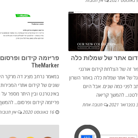
באוגוסט 2021
אין תגובות
דום אתר של שמלות כלה
פריזמה קידום ופרסום 
TheMarker
ור זה של הצלחת קידום אורגני
במאמר נרחב מציג דה מרקר הי
גל של אתר שמלות כלה באזור השרון
שונים של קידום אתרי המכירות
ב לפני כמה שנים. אבל היום
באינטרנט ובין היתר מספר על 
טנו...
להמשך קריאה
פריזמה קידום ופרסום...
להמשך 
בפברואר 2021
תגובה אחת
16 באוגוסט 2020
אין תגובות