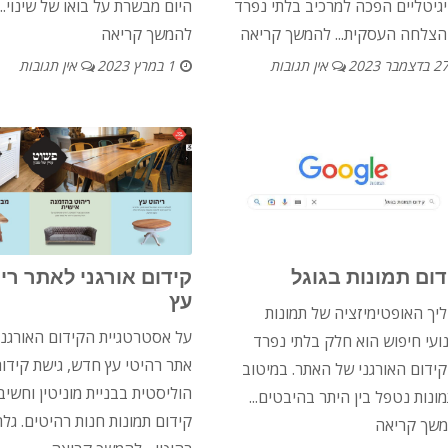
גיטליים הפכה למרכיב בלתי נפרד
היום מבשרת על בואו של שינוי...
צלחה העסקית...
להמשך קריאה
להמשך קריאה
2 בדצמבר 2023
אין תגובות
1 במרץ 2023
אין תגובות
דום תמונות בגוגל
קידום אורגני לאתר רי
עץ
יך האופטימיזציה של תמונות
על אסטרטגיית הקידום האורגני
ועי חיפוש הוא חלק בלתי נפרד
אתר רהיטי עץ חדש, גישת קידו
ידום האורגני של האתר. במיטוב
הוליסטית בבניית מוניטין וחשיב
ונות נטפל בין היתר בהיבטים...
קידום תמונות חנות רהיטים. גלר
שך קריאה