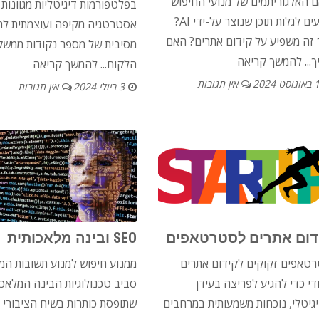
 האלגוריתמים של מנועי החיפוש
בפלטפורמות דיגיטליות מגוונות 
יודעים לגלות תוכן שנוצר על-ידי AI?
אסטרטגיה מקיפה ועוצמתית ל
 זה משפיע על קידום אתרים? האם
מסיבית של מספר נקודות ממשק
...
להמשך קריאה
הלקוח...
להמשך קריאה
באוגוסט 2024
אין תגובות
3 ביולי 2024
אין תגובות
דום אתרים לסטרטאפים
SEO ובינה מלאכותית
טאפים זקוקים לקידום אתרים
ממנוע חיפוש למנוע תשובות המ
ודי כדי להגיע לפריצה בעידן
סביב טכנולוגיות הבינה המלאכו
גיטלי, נוכחות משמעותית במרחבים
שתופסת כותרות בשיח הציבורי ה