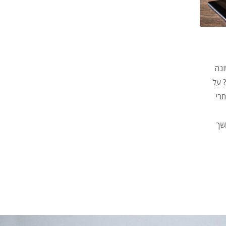
נה
 על
רי
שך