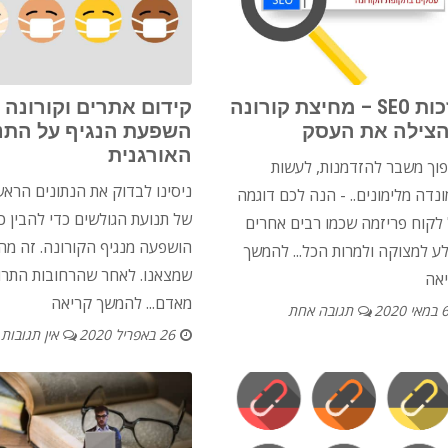
בזכות SEO – מחיצת קורונה
קידום אתרים וקורונה 
צילה את העסק
השפעת הנגיף על התנ
האורגנית
וך משבר להזדמנות, לעשות
ניסינו לבדוק את הנתונים הראש
ונדה מלימונים.. - הנה לכם דוגמה
של תנועת הגולשים כדי להבין כ
לקוח פריזמה שכמו רבים אחרים
הושפעה מנגיף הקורונה. זה מה
ע למצוקה ולמרות הכל...
להמשך
שמצאנו. לאחר שהרחובות התרו
אה
מאדם...
להמשך קריאה
במאי 2020
תגובה אחת
26 באפריל 2020
אין תגובות