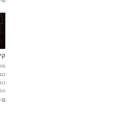
9 
קי
סיפ
בגו
נכת
החל
3 