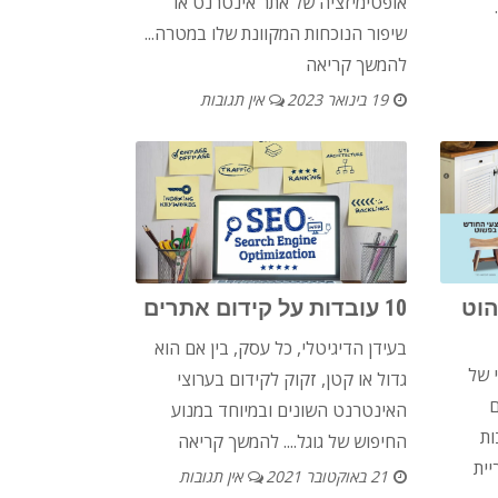
אופטימיזציה של אתר אינטרנט או
שיפור הנוכחות המקוונת שלו במטרה...
להמשך קריאה
19 בינואר 2023
אין תגובות
הוט
10 עובדות על קידום אתרים
בעידן הדיגיטלי, כל עסק, בין אם הוא
 של
גדול או קטן, זקוק לקידום בערוצי
ם
האינטרנט השונים ובמיוחד במנוע
ות
החיפוש של גוגל....
להמשך קריאה
יית
21 באוקטובר 2021
אין תגובות