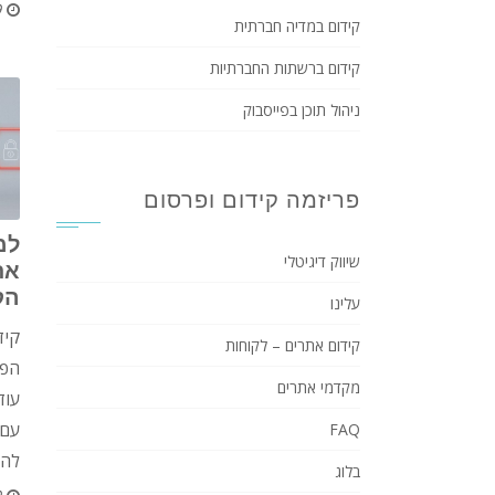
9
קידום במדיה חברתית
קידום ברשתות החברתיות
ניהול תוכן בפייסבוק
פריזמה קידום ופרסום
למ
שיווק דיגיטלי
את
הק
עלינו
קיד
קידום אתרים – לקוחות
הפר
מקדמי אתרים
עוד
עם 
FAQ
להמ
בלוג