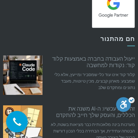
חם מהתנור
ייעול העבודה בחברה באמצעות קלוד
קוד: נקודות למחשבה
קלוד קוד אינו עוד כלי שמסביר ומייעץ, אלא כלי
שמבצע: מארגן קבצים, מכין טיוטות, מעבד
נתונים ומתקדם שלב
זה קורה עכשיו: ה-AI משנה את
הכללים, והעסק שלך חייב להתקדם
מערכות בינה מלאכותית כבר מציאות בשטח, לא
הבטחה עתידית, אך הבחירה בכלי הנכון דורשת
הבנה של הצורך העסק