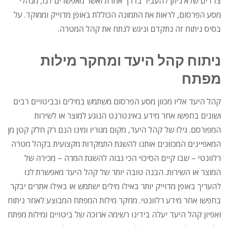
צדדים שלא ניתן להעביר בדרך אחרת ואשר מאפשרים לנו, מנהלי
מסע הפרסום, לראות את התמונה הכוללת באופן מדוייק וממוקד. על
בסיס ניתוח זה נתקדם וניגש לנתח את קהל המטרה.
ניתוח קהל היעד ומחקר מילות
מפתח
קהל היעד אליו מכוון מסע הפרסום משתמש במילים ובביטויים רבים
ושונים בחפשו אחר מידע באינטרנט הנוגע למוצר או לשירות
המפורסם. גילו של קהל היעד, מקום מגוריו ומינו הנם רק חלק קטן מן
המאפיינים המכוונים אותנו להשגת התמקדות מקצועית בקהל מטרה
רלוונטי – שבו קיים הסיכוי הכי גבוה להשגת המרה – מכירה של
המוצר או השירות. הבנה טובה יותר של קהל היעד מאפשרת לנו
להעריך באופן מדוייק יותר באילו מילים ישתמש או באילו אתרים יבקר
בחפשו אחר מידע רלוונטי. מחקר מילות המפתח המבוצע לאחר ניתוח
ואפיון קהל היעד יעלה בידינו רשימה ארוכה של ביטויים ומילות מפתח