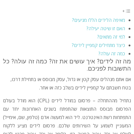
מאיפה הלידים הללו מגיעים?
האם זו שיטה יעילה?
למי זה מתאים?
כיצד מתחילים קמפיין לידים?
כמה זה עולה?
מה זה לידים? איך עושים את זה? כמה זה עולה? כל
התשובות לפניכם.
אם אתם מנהלים עסק קטן או גדול, עסק מבוסס או בתחילת דרכו,
בטח חשבתם על קמפיין לידים בשלב כזה או אחר.
נתחיל מההתחלה – פרסום במודל לידים (CPL) הוא מודל בעולם
הפרסום מבוסס התוצאות שהתפתח בשנים האחרונות יחד עם
התפתחות רשת האינטרנט. ליד הוא למעשה אדם (טלפון, שם, אימייל)
המעוניין לשמוע על השירותים שלכם. פרסום לידים מציע ללקוח
לשלם אך ורק עבור הפניה כזו, כלומר אך ורק עבור פרטי לקוח