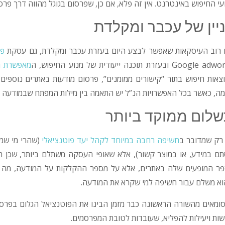
עי החיפוש באינטרנט. אין זה פלא, אם כן, שפרסום בגוגל מהווה דרך פרס
יין של עכבר ומקלדת
 רוב העיסקאות שאפשר לבצע היום בעזרת עכבר ומקלדת, גם עסקת
פר
Google ובעזרת תוכנה ייעודית של מנוע החיפוש, ה
מאפשרת ר
צאות חיפוש בתור “קישורים ממומנים”, פרסום מודעות באתרים נוספים 
ה, כאשר בכל האפשרויות הנ”ל יש התאמה בין מילות המפתח שבמודעה ל
לום ממוקד ביותר
רק שמדובר ב
חשיפה רחבה במיוחד לקהל יעד פוטנציאלי
(שהרי מי שמב
ם במידע, או במוצר קשור), אלא שאופי העסקה משתלם ביותר, שכן 
ר המופעים שלה באתרים, אלא על מספר ההקלקות על המודעה, מה שה
א משלם עבור חשיפה למי שקרא את המודעה.
ומאים מהשורה הראשונה כבר מזמן הבינו את הפוטנציאל הגלום בפרסום
ות ויעילות להפליא, שעובדות לטובת המפרסמים.