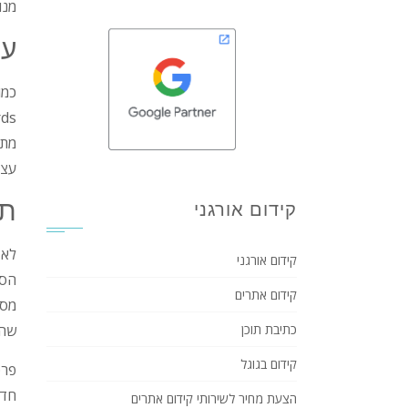
מנו
ענ
כמו
 adwords
מתו
עצמ
תש
קידום אורגני
לא 
קידום אורגני
הסת
קידום אתרים
מספ
כתיבת תוכן
שהו
קידום בגוגל
פרס
חדש
הצעת מחיר לשירותי קידום אתרים