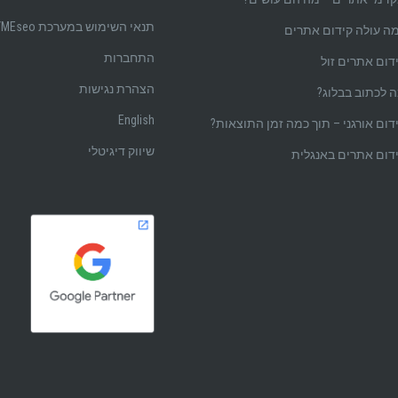
תנאי השימוש במערכת BYMEseo
ה עולה קידום אתרים
התחברות
דום אתרים זול
הצהרת נגישות
 לכתוב בבלוג?
English
דום אורגני – תוך כמה זמן התוצאות?
שיווק דיגיטלי
דום אתרים באנגלית