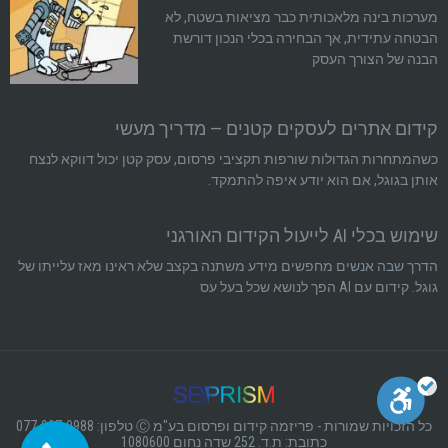
מערכות בינה מלאכותית כבר מציאות בשטח, לא
הבטחה עתידית, אך הבחירה בכלי הנכון דורשת
הבנה של הצורך העסק
קידום אתרים לעסקים קטנים — מדריך מעשי
כשהמתחרות הגדולות שורפות תקציבי פרסום, עסק קטן יכול דווקא לנצח
אותן בגוגל, אם הוא יודע איפה להתמקד.
שימוש בכלי AI לייעול הקידום האורגני
הדרך שבה אנשים מחפשים מידע משתנה בקצב שלא ראינו מאז עלייתו של
גוגל. קידום עם AI הפך לנושא שכל בעל עס
כל הזכויות שמורות - פריזמה קידום ופרסום בע"מ Ⓒ טלפון: 077-997-9988
כתובת: ת.ד. 252 שדה נחום 1080600