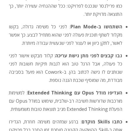
כמו פרילנסר שנכנס לפרויקט: ככל שההנחיה עשירה יותר, כך
התוצאה מדויקת יותר.
השתמשו ב-Plan Mode
: לפני כל משימה גדולה, בקשו
מקלוד לשתף תוכנית פעולה לפני שהוא מתחיל לבצע. כך אפשר
לאשר, לתקן כיוון או לעצור לפני שנעשית עבודה מיותרת.
גבו קבצים לפני מתן גישת עריכה
: קלוד מבקש אישור לפני
כל פעולה, אבל הרגל טוב הוא לגבות תיקיות חשובות לפני
שנותנים לו גישה לכתוב בהן. ב-Cowork הוא פועל בסביבה
מבודדת, מה שמוסיף שכבת הגנה נוספת.
העדיפו מודל Opus עם Extended Thinking
: למשימות
מורכבות שדורשות חשיבה רב-שלבית, שימוש במודל Opus עם
הפעלת Extended Thinking מניב תוצאות טובות משמעותית.
כתבו Skills מוקדם
: ברגע שמזהים משימה חוזרת, הגדירו
אותה כ-Skill. ההשקעה הקטנה חוסכת זמן הסבר בכל פרויקט