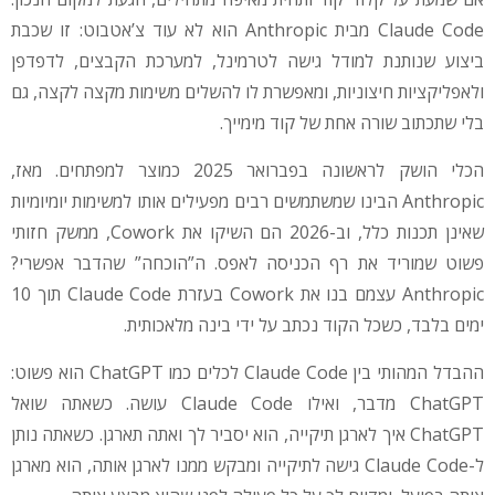
Claude Code מבית Anthropic הוא לא עוד צ’אטבוט: זו שכבת
ביצוע שנותנת למודל גישה לטרמינל, למערכת הקבצים, לדפדפן
ולאפליקציות חיצוניות, ומאפשרת לו להשלים משימות מקצה לקצה, גם
בלי שתכתוב שורה אחת של קוד מימייך.
הכלי הושק לראשונה בפברואר 2025 כמוצר למפתחים. מאז,
Anthropic הבינו שמשתמשים רבים מפעילים אותו למשימות יומיומיות
שאינן תכנות כלל, וב-2026 הם השיקו את Cowork, ממשק חזותי
פשוט שמוריד את רף הכניסה לאפס. ה”הוכחה” שהדבר אפשרי?
Anthropic עצמם בנו את Cowork בעזרת Claude Code תוך 10
ימים בלבד, כשכל הקוד נכתב על ידי בינה מלאכותית.
ההבדל המהותי בין Claude Code לכלים כמו ChatGPT הוא פשוט:
ChatGPT מדבר, ואילו Claude Code עושה. כשאתה שואל
ChatGPT איך לארגן תיקייה, הוא יסביר לך ואתה תארגן. כשאתה נותן
ל-Claude Code גישה לתיקייה ומבקש ממנו לארגן אותה, הוא מארגן