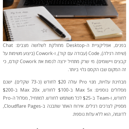
בפנים, אפליקציית ה-Desktop מחולקת לשלושה מצבים: Chat
(שיחה רגילה), Code (עבודה עם קוד), ו-Cowork (ביצוע משימות על
קבצים ויישומים). מי שרק מתחיל ירצה לנסות את Cowork קודם, כי
זה המקום שבו הקסם גלוי ביותר.
מבחינת עלויות, מנוי Pro עולה $20 לחודש (כ-73 שקלים). ישנם
מסלולים נוספים: Max 5x ב-$100 לחודש, Max 20x ב-$200
לחודש, ו-Team ב-$25 לכל משתמש לחודש. למתחיל, מסלול ה-Pro
מספיק לצרכים רגילים. אירוח האתר שתבנה ב-Cloudflare Pages,
לדוגמה, הוא ללא עלות נוספת.