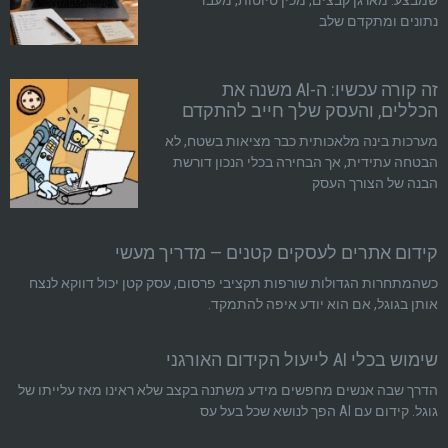
שמבצע: מארגן קבצים, מכין טיוטות, מעבד
נתונים ומתקדם שלב
זה קורה עכשיו: ה-AI משנה את
הכללים, והעסק שלך חייב להתקדם
מערכות בינה מלאכותית כבר מציאות בשטח, לא
הבטחה עתידית, אך הבחירה בכלי הנכון דורשת
הבנה של הצורך העסק
קידום אתרים לעסקים קטנים — מדריך מעשי
כשהמתחרות הגדולות שורפות תקציבי פרסום, עסק קטן יכול דווקא לנצח
אותן בגוגל, אם הוא יודע איפה להתמקד.
שימוש בכלי AI לייעול הקידום האורגני
הדרך שבה אנשים מחפשים מידע משתנה בקצב שלא ראינו מאז עלייתו של
גוגל. קידום עם AI הפך לנושא שכל בעל עס