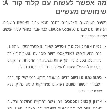
מה אפשר לעשות עם קלוד קוד AI:
שימושים מעשיים
רשימת השימושים האפשריים רחבה מכפי שרוב האנשים חושבים.
הנה תחומים שבהם Claude Code AI כבר עובד בפועל עבור אנשים
שאינם מתכנתים:
בניית אתרים וכלים דיגיטליים
: שאול אמסטרדמסקי, עיתונאי,
בנה מנוע חיפוש לפודקאסט “חיות כיס” עם אפשרות ליצירת
פלייליסט בספוטיפיי, תוך פחות משעה. דף המכירות של קורס
בעברית ל-Claude Code עצמו נבנה כולו בעזרת הכלי.
ניתוח נתונים ודשבורדים
: בן שנהר, דוקטורנט לפיזיקה, בנה
דשבורד לניתוח נתונים רפואיים ממחלקות טיפול נמרץ. ללא
שורת קוד ידנית.
ארגון קבצים ומסמכים
: מתן גישה לתיקייה מבולגנת ובקשה
לארגן אותה לפי קריטריונים שתגדיר: לפי תאריך, נושא, סוג