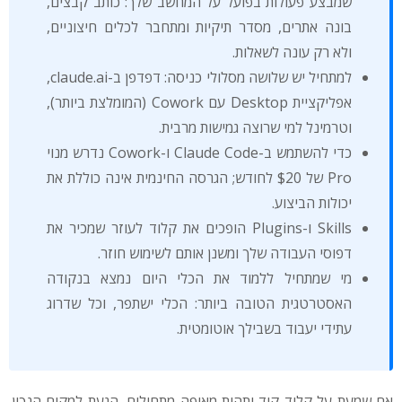
שמבצע פעולות בפועל על המחשב שלך: כותב קבצים,
בונה אתרים, מסדר תיקיות ומתחבר לכלים חיצוניים,
ולא רק עונה לשאלות.
למתחיל יש שלושה מסלולי כניסה: דפדפן ב-claude.ai,
אפליקציית Desktop עם Cowork (המומלצת ביותר),
וטרמינל למי שרוצה גמישות מרבית.
כדי להשתמש ב-Claude Code ו-Cowork נדרש מנוי
Pro של $20 לחודש; הגרסה החינמית אינה כוללת את
יכולות הביצוע.
Skills ו-Plugins הופכים את קלוד לעוזר שמכיר את
דפוסי העבודה שלך ומשנן אותם לשימוש חוזר.
מי שמתחיל ללמוד את הכלי היום נמצא בנקודה
האסטרטגית הטובה ביותר: הכלי ישתפר, וכל שדרוג
עתידי יעבוד בשבילך אוטומטית.
אם שמעת על קלוד קוד ותהית מאיפה מתחילים, הגעת למקום הנכון.