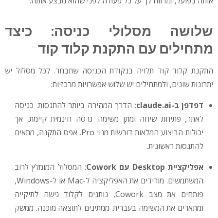
אותה בפועל, ומדווח לך על כל פעולה לפני שהוא מבצע אותה.
שלושה מסלולי כניסה: כיצד
מתחילים עם התקנת קלוד קוד
התקנת קלוד קוד תלויה בנקודת הכניסה שתבחר. לכל מסלול יש
יתרונות שונים, ולמתחילים יש שלוש אפשרויות מרכזיות:
דפדפן ב-claude.ai
: הדרך המהירה ביותר להתנסות. כניסה
לאתר, פתיחת שיחה ומתן משימה. גרסה חינמית קיימת, אך
יכולות הביצוע המלאות דורשות מנוי Pro. אפס התקנה, מתאים
להתנסות ראשונית.
אפליקציית Desktop עם Cowork
: המסלול המומלץ לרוב
המשתמשים. מורידים את האפליקציה ל-Mac או ל-Windows,
פותחים את מצב Cowork, נותנים לקלוד גישה לתיקייה
ומתארים את המשימה בעברית. ממתינים לתוצאה מוכנה. ממשק