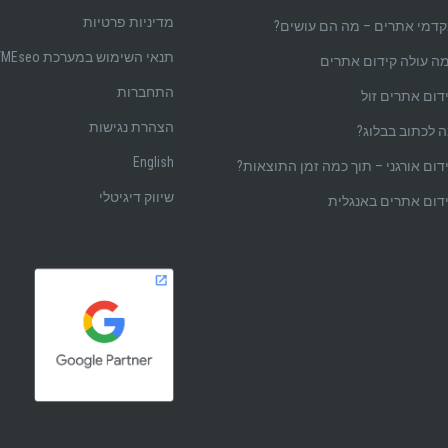
מדיניות פרטיות
דמי אתרים – מה הם עושים?
תנאי השימוש במערכת BYMEseo
ה עולה קידום אתרים
התחברות
דום אתרים זול
הצהרת נגישות
 לכתוב בבלוג?
English
דום אורגני – תוך כמה זמן התוצאות?
שיווק דיגיטלי
דום אתרים באנגלית