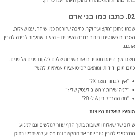
בתור כותרות ותת-כותרות בתוכן האתר וענו עליהן.
02. כתבו כמו בני אדם
שכחו מתוכן “מקצועי” וקר. כתיבה שזורמת כמו שיחה, עם שאלות,
הסברים פשוטים ודיבור בגובה העיניים – היא זו שתעזור לבינה להבין
אתכם.
חשבו איך הייתם מסבירים את השירות שלכם ללקוח פנים אל פנים.
כתבו תוכן ידידותי ומותאם לסיטואציות אמיתיות. למשל:
“איך לבחור מוצר X?”
“למה שירות Y חשוב לעסק שלי?”
“מה ההבדל בין A ל-B?”
הוסיפו שאלות נפוצות
שילוב של שאלות ותשובות בתוך הדף עוזר לגולשים וגם למנוע
הגנרטיבי להבין טוב יותר את ההקשר וגם מסייע להשתמש בתוכן