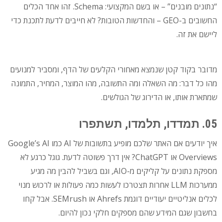
“נתונים מובנים” – או בשם המקצועי: Schema. זהו אחד הכלים
החשובים ב-GEO – והחדשות הטובות? לא חייבים לדעת לתכנת כדי
ליישם את זה.
מדובר בקוד קטן שנמצא מאחורי הקלעים של הדף, ומסביר למנועים
מהו כל דבר: מה השאלה ומה התשובה, מהו המוצר, המחיר, התמונה
שמתארת אותו, או הדירוג של הגולשים.
05. תמדדו, תלמדו, תשתפרו
איך יודעים אם האתר שלכם מופיע בתשובות של AI כמו Google’s AI
Overviews או ChatGPT? אין דרך פשוטה לדעת. גוגל כרגע לא
מספקת נתונים על קליקים מ-AIO, וגם בשביל להבין מה מגיע
ממערכות LLM אחרות תצטרכו לעשות כמה פעולות או לרכוש מנוי
לכלים אנליטיים יעודיים דוגמת Ahrefs או SEMrush. אבל קחו
בחשבון שגם המידע שהם מספקים חלקי נכון להיום.