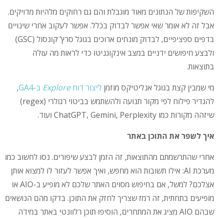
השקיפות של הנתונים מאוד מוגבלת והם גם רחוקים מלהיות מדויקים.
אבל זה לא אומר שאי אפשר לבדוק בכלל. אפשר לעקוב אחרי שינויים
בדפים ספציפיים, לבדוק מונחים ארוכים בגוגל סרץ’ קונסול (GSC)
ולבצע חיפושים ידניים במצב אינקוגניטו כדי לראות מה עולה
בתוצאות.
מי שמבין קצת בגוגל אנליטיקס מוזמן
ליצור דוח
Explore
ב-GA4
,
להגדיר פילוח לפי מקור תנועה ולהשתמש בביטוי רגולרי (regex)
שיזהה מקורות כמו ChatGPT, Gemini, Perplexity ועוד.
איך לשפר את התוכן באתר
אחרי שהתרשמתם מהתוצאות, זה הזמן לבצע שיפורים. נסו לחשוב כמו
מערכת AI: אילו תשובות הוא מחפש, ואיך אפשר לעזור לו למצוא אותן
אצלכם? למשל, אם בחיפוש מסוים האתר שלכם לא מופיע ב-AIO או
מופיעים בתחתית, זה רמז שצריך לחזק את התוכן. בדקו מהם הנושאים
שבהם AIO מציג את המתחרים, הוסיפו תוכן רלוונטי באתר במידה