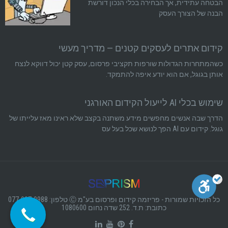
הבטחה עתידית, אך הבחירה בכלי הנכון דורשת
הבנה של הצורך העסק
קידום אתרים לעסקים קטנים — מדריך מעשי
כשהמתחרות הגדולות שורפות תקציבי פרסום, עסק קטן יכול דווקא לנצח
אותן בגוגל, אם הוא יודע איפה להתמקד.
שימוש בכלי AI לייעול הקידום האורגני
הדרך שבה אנשים מחפשים מידע משתנה בקצב שלא ראינו מאז עלייתו של
גוגל. קידום עם AI הפך לנושא שכל בעל עס
כל הזכויות שמורות - פריזמה קידום ופרסום בע"מ Ⓒ טלפון: 077-997-9988
כתובת: ת.ד. 252 שדה נחום 1080600