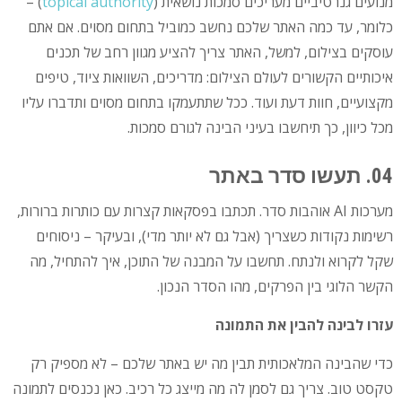
מנועים גנרטיביים מעריכים סמכות נושאית (
topical authority
) –
כלומר, עד כמה האתר שלכם נחשב כמוביל בתחום מסוים. אם אתם
עוסקים בצילום, למשל, האתר צריך להציע מגוון רחב של תכנים
איכותיים הקשורים לעולם הצילום: מדריכים, השוואות ציוד, טיפים
מקצועיים, חוות דעת ועוד. ככל שתתעמקו בתחום מסוים ותדברו עליו
מכל כיוון, כך תיחשבו בעיני הבינה לגורם סמכות.
04. תעשו סדר באתר
מערכות AI אוהבות סדר. תכתבו בפסקאות קצרות עם כותרות ברורות,
רשימות נקודות כשצריך (אבל גם לא יותר מדי), ובעיקר – ניסוחים
שקל לקרוא ולנתח. תחשבו על המבנה של התוכן, איך להתחיל, מה
הקשר הלוגי בין הפרקים, מהו הסדר הנכון.
עזרו לבינה להבין את התמונה
כדי שהבינה המלאכותית תבין מה יש באתר שלכם – לא מספיק רק
טקסט טוב. צריך גם לסמן לה מה מייצג כל רכיב. כאן נכנסים לתמונה