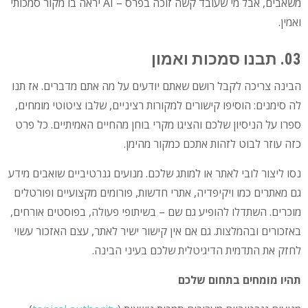
משאבים, אבל מי שעובד קשה זוכה בפרס – AI יראה בו מקור סמכותי
ואמין.
03. תבנו סמכות ואמון
הבינה צריכה לקבל רושם שאתם יודעים על מה אתם מדברים. אז תנו
לה סימנים: הוסיפו קישורים למקורות רציניים, שלבו ציטוטי מומחים,
ספרו על הניסיון שלכם והציגו מקרי בוחן מהחיים האמיתיים. כל פרט
כזה עוזר לבוט לזהות אתכם כמקור מהימן.
נסו ליצור לובי לאתר או למותג שלכם. מנועים גנרטיביים שואבים מידע
גם מאתרים כמו ויקיפדיה, אתרי חדשות, פורומים מקצועיים ופורטלים
מוכרים. השתדלו להופיע גם שם – בשיתופי פעולה, בפוסטים אורחים,
באזכורים ובהמלצות. גם אם אין קישור ישיר לאתר, עצם האזכור עשוי
לחזק את התדמית הדיגיטלית שלכם בעיני הבינה.
תהיו מומחים בתחום שלכם