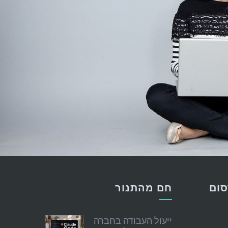
סום
חם מהתנור
ייעול העבודה בחברה