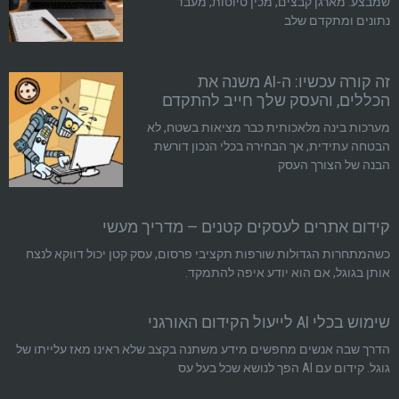
שמבצע: מארגן קבצים, מכין טיוטות, מעבד
נתונים ומתקדם שלב
זה קורה עכשיו: ה-AI משנה את
הכללים, והעסק שלך חייב להתקדם
מערכות בינה מלאכותית כבר מציאות בשטח, לא
הבטחה עתידית, אך הבחירה בכלי הנכון דורשת
הבנה של הצורך העסק
קידום אתרים לעסקים קטנים — מדריך מעשי
כשהמתחרות הגדולות שורפות תקציבי פרסום, עסק קטן יכול דווקא לנצח
אותן בגוגל, אם הוא יודע איפה להתמקד.
שימוש בכלי AI לייעול הקידום האורגני
הדרך שבה אנשים מחפשים מידע משתנה בקצב שלא ראינו מאז עלייתו של
גוגל. קידום עם AI הפך לנושא שכל בעל עס