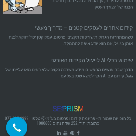
הבטחה עתידית, אך הבחירה בכלי הנכון דורשת
הבנה של הצורך העסק
קידום אתרים לעסקים קטנים — מדריך מעשי
כשהמתחרות הגדולות שורפות תקציבי פרסום, עסק קטן יכול דווקא לנצח
אותן בגוגל, אם הוא יודע איפה להתמקד.
שימוש בכלי AI לייעול הקידום האורגני
הדרך שבה אנשים מחפשים מידע משתנה בקצב שלא ראינו מאז עלייתו של
גוגל. קידום עם AI הפך לנושא שכל בעל עס
כל הזכויות שמורות - פריזמה קידום ופרסום בע"מ Ⓒ טלפון: 077-997-9988
כתובת: ת.ד. 252 שדה נחום 1080600