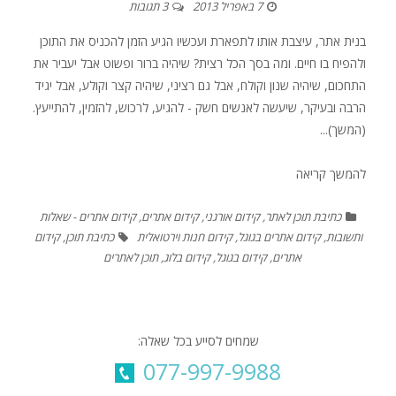
7 באפריל 2013
3 תגובות
בנית אתר, עיצבת אותו לתפארת ועכשיו הגיע הזמן להכניס את התוכן
ולהפיח בו חיים. ומה בסך הכל רצית? שיהיה ברור ופשוט אבל יעביר את
התחכום, שיהיה שנון וקולח, אבל גם רציני, שיהיה קצר וקולע, אבל יגיד
הרבה ובעיקר, שיעשה לאנשים חשק - להגיע, לרכוש, להזמין, להתייעץ.
(המשך)...
להמשך קריאה
כתיבת תוכן לאתר
,
קידום אורגני
,
קידום אתרים
,
קידום אתרים - שאלות
ותשובות
,
קידום אתרים בגוגל
,
קידום חנות וירטואלית
כתיבת תוכן
,
קידום
אתרים
,
קידום בגוגל
,
קידום בלוג
,
תוכן לאתרים
שמחים לסייע בכל שאלה:
077-997-9988