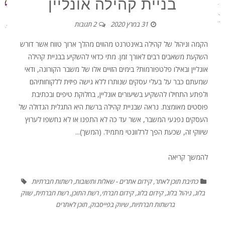
בניית קהילה אונליין
31 במרץ 2020
2 תגובות
הקמה וניהול של קהילה באינטרנט מהווים מהלך ארוך טווח אשר דורש
השקעת משאבים רבים לאורך זמן. מתי כדאי להשקיע בבניית קהילה
אונליין ובאילו פלטפורמות? בימים הזויים אלו של משבר הקורונה, ודאי
שמעתם כבר על בעלי עסקים שנותרו ללא גישה פיזית ללקוחותיהם
ולפתע התחילו להשקיע בשיעורים אונליין, בחלוקת טיפים ובכתיבת
פוסטים מאומצת. נראה שבניית קהילה ברשת היא התגלית הגדולה של
העסקים נפגעי המשבר, אשר עד כה לא התפנו או לא נחשפו לערוץ
שיווקי זה, שכעת הפך לרלוונטי מתמיד. (המשך)...
להמשך קריאה
כתיבת תוכן לאתר
,
קידום אתרים - שאלות ותשובות
,
רשתות חברתיות
בלוג
,
ניהול בלוג
,
קידום בלוג
,
קידום חברתי
,
רשת התוכן
,
רשת חברתית
,
שווק
ברשתות חברתיות
,
שיווק בפייסבוק
,
תוכן לאתרים