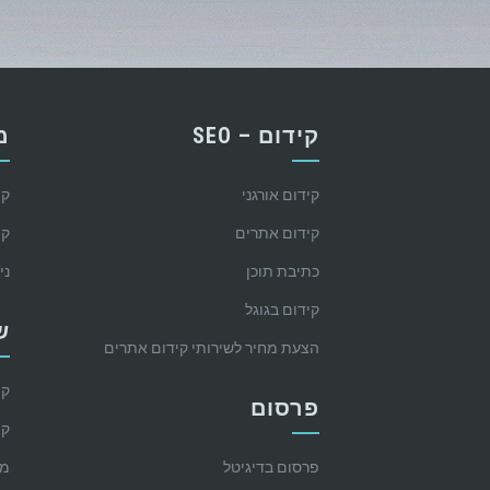
קידום – SEO
מ
קידום אורגני
קי
קידום אתרים
קי
כתיבת תוכן
ני
קידום בגוגל
ש
הצעת מחיר לשירותי קידום אתרים
קי
פרסום
קי
פרסום בדיגיטל
מק