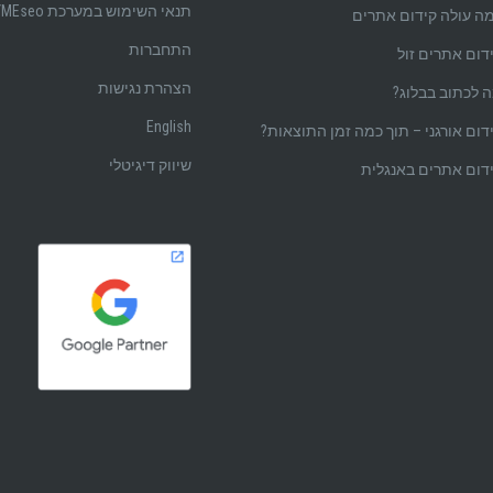
תנאי השימוש במערכת BYMEseo
ה עולה קידום אתרים
התחברות
דום אתרים זול
הצהרת נגישות
 לכתוב בבלוג?
English
דום אורגני – תוך כמה זמן התוצאות?
שיווק דיגיטלי
דום אתרים באנגלית